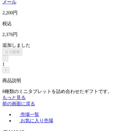
メール
2,200
円
税込
2,376
円
追加しました
カゴ追加
-
1
+
商品説明
8種類のミニタブレットを詰め合わせたギフトです。
もっと見る
前の画面に戻る
売場一覧
お気に入り売場