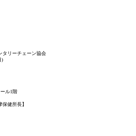
ンタリーチェーン協会
)
モール1階
多摩保健所長】