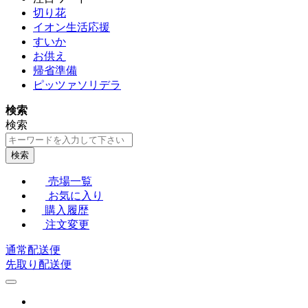
切り花
イオン生活応援
すいか
お供え
帰省準備
ピッツァソリデラ
検索
検索
検索
売場一覧
お気に入り
購入履歴
注文変更
通常配送便
先取り配送便