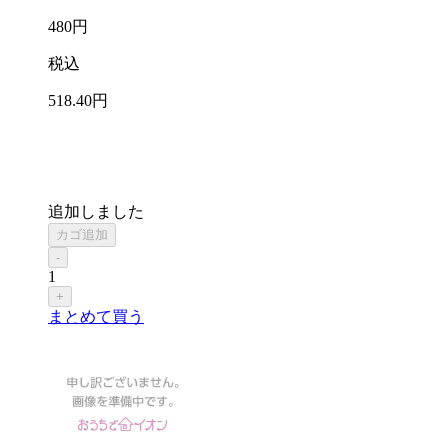
480
円
税込
518
.40
円
追加しました
カゴ追加
-
1
+
まとめて買う