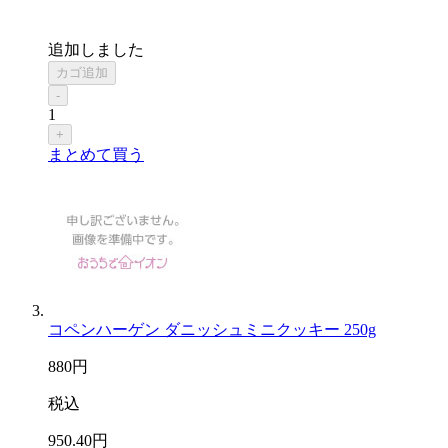
追加しました
カゴ追加
-
1
+
まとめて買う
コペンハーゲン ダニッシュミニクッキー 250g
880
円
税込
950
.40
円