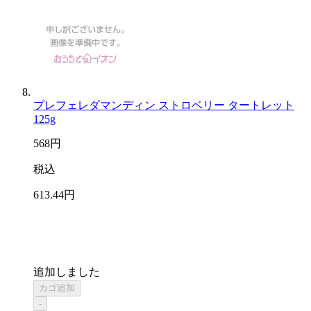
プレフェレダマンディン ストロベリー タートレット
125g
568
円
税込
613
.44
円
追加しました
カゴ追加
-