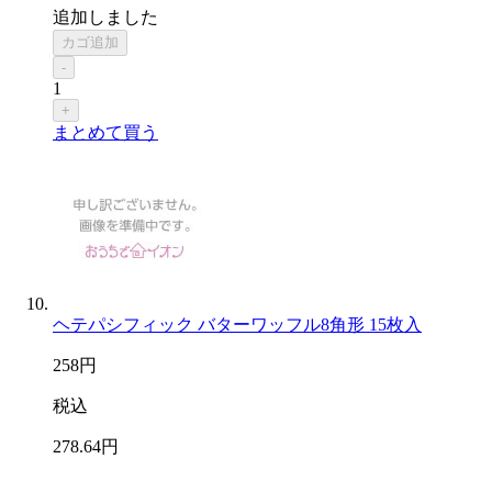
追加しました
カゴ追加
-
1
+
まとめて買う
ヘテパシフィック バターワッフル8角形 15枚入
258
円
税込
278
.64
円