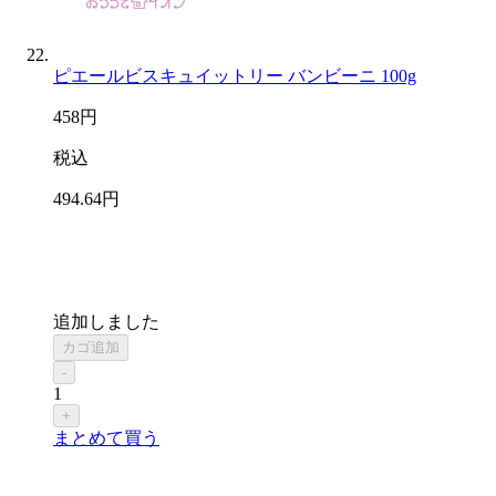
ピエールビスキュイットリー バンビーニ 100g
458
円
税込
494
.64
円
追加しました
カゴ追加
-
1
+
まとめて買う