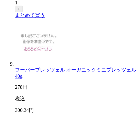
1
+
まとめて買う
フーバープレッツェル オーガニックミニプレッツェル
40g
278
円
税込
300
.24
円