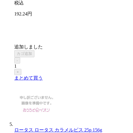
税込
192
.24
円
追加しました
カゴ追加
-
1
+
まとめて買う
ロータス ロータス カラメルビス 25p 156g