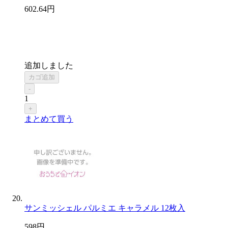
602
.64
円
追加しました
カゴ追加
-
1
+
まとめて買う
サンミッシェル パルミエ キャラメル 12枚入
598
円