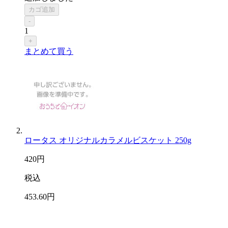
カゴ追加
-
1
+
まとめて買う
ロータス オリジナルカラメルビスケット 250g
420
円
税込
453
.60
円