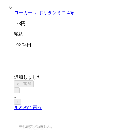
ローカー ナポリタンミニ 45g
178
円
税込
192
.24
円
追加しました
カゴ追加
-
1
+
まとめて買う