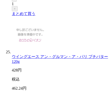
1
+
まとめて買う
ウイングエース アン・グルマン・ア・パリ プチバター
120g
428
円
税込
462
.24
円