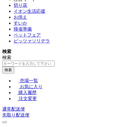
切り花
イオン生活応援
お供え
すいか
帰省準備
ペットフェア
ピッツァソリデラ
検索
検索
検索
売場一覧
お気に入り
購入履歴
注文変更
通常配送便
先取り配送便