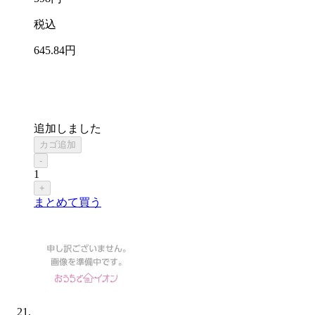
税込
645
.84
円
追加しました
カゴ追加
-
1
+
まとめて買う