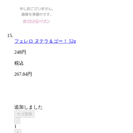
フェレロ ヌテラ＆ゴー！ 52g
248
円
税込
267
.84
円
追加しました
カゴ追加
-
1
+