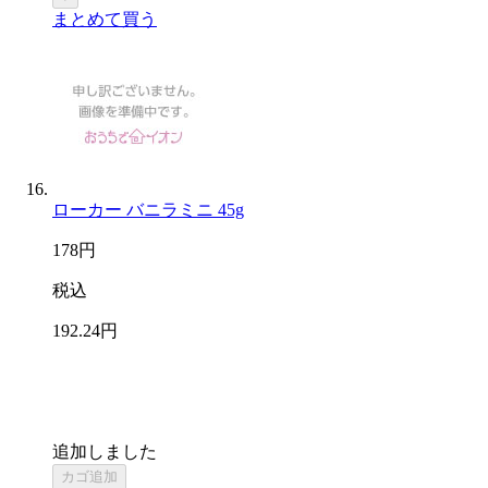
まとめて買う
ローカー バニラミニ 45g
178
円
税込
192
.24
円
追加しました
カゴ追加