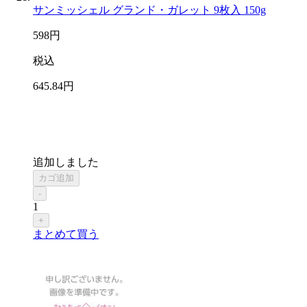
サンミッシェル グランド・ガレット 9枚入 150g
598
円
税込
645
.84
円
追加しました
カゴ追加
-
1
+
まとめて買う