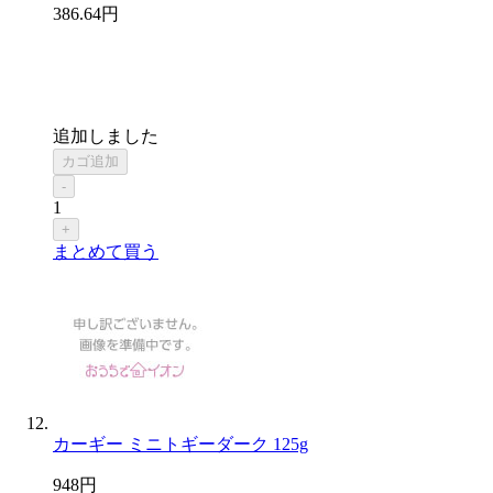
386
.64
円
追加しました
カゴ追加
-
1
+
まとめて買う
カーギー ミニトギーダーク 125g
948
円