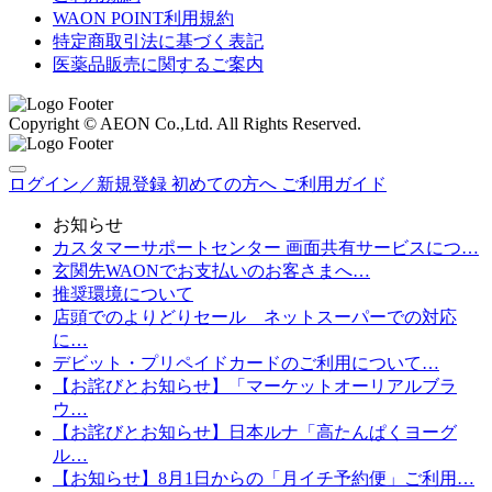
WAON POINT利用規約
特定商取引法に基づく表記
医薬品販売に関するご案内
Copyright © AEON Co.,Ltd. All Rights Reserved.
ログイン／新規登録
初めての方へ
ご利用ガイド
お知らせ
カスタマーサポートセンター 画面共有サービスにつ…
玄関先WAONでお支払いのお客さまへ…
推奨環境について
店頭でのよりどりセール ネットスーパーでの対応
に…
デビット・プリペイドカードのご利用について…
【お詫びとお知らせ】「マーケットオーリアルブラ
ウ…
【お詫びとお知らせ】日本ルナ「高たんぱくヨーグ
ル…
【お知らせ】8月1日からの「月イチ予約便」ご利用…