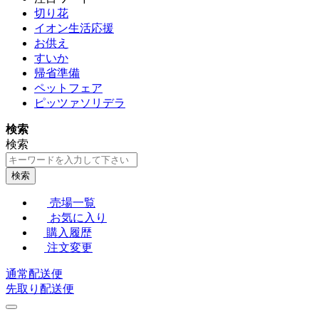
切り花
イオン生活応援
お供え
すいか
帰省準備
ペットフェア
ピッツァソリデラ
検索
検索
検索
売場一覧
お気に入り
購入履歴
注文変更
通常配送便
先取り配送便