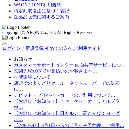
WAON POINT利用規約
特定商取引法に基づく表記
医薬品販売に関するご案内
Copyright © AEON Co.,Ltd. All Rights Reserved.
ログイン／新規登録
初めての方へ
ご利用ガイド
お知らせ
カスタマーサポートセンター 画面共有サービスにつ…
玄関先WAONでお支払いのお客さまへ…
推奨環境について
店頭でのよりどりセール ネットスーパーでの対応
に…
デビット・プリペイドカードのご利用について…
【お詫びとお知らせ】「マーケットオーリアルブラ
ウ…
【お詫びとお知らせ】日本ルナ「高たんぱくヨーグ
ル…
【お知らせ】8月1日からの「月イチ予約便」ご利用…