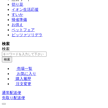
切り花
イオン生活応援
すいか
帰省準備
お供え
ペットフェア
ピッツァソリデラ
検索
検索
検索
売場一覧
お気に入り
購入履歴
注文変更
通常配送便
先取り配送便