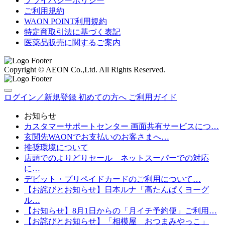
プライバシーポリシー
ご利用規約
WAON POINT利用規約
特定商取引法に基づく表記
医薬品販売に関するご案内
Copyright © AEON Co.,Ltd. All Rights Reserved.
ログイン／新規登録
初めての方へ
ご利用ガイド
お知らせ
カスタマーサポートセンター 画面共有サービスにつ…
玄関先WAONでお支払いのお客さまへ…
推奨環境について
店頭でのよりどりセール ネットスーパーでの対応
に…
デビット・プリペイドカードのご利用について…
【お詫びとお知らせ】日本ルナ「高たんぱくヨーグ
ル…
【お知らせ】8月1日からの「月イチ予約便」ご利用…
【お詫びとお知らせ】「相模屋 おつまみやっこ」