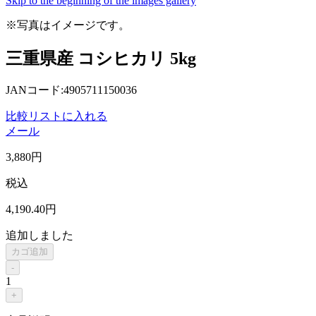
Skip to the beginning of the images gallery
※写真はイメージです。
三重県産 コシヒカリ 5kg
JANコード:4905711150036
比較リストに入れる
メール
3,880
円
税込
4,190
.40
円
追加しました
カゴ追加
-
1
+