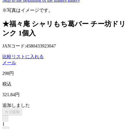
Skip to the beginning of the images gallery
※写真はイメージです。
★福々庵 シャリもち葛バー チー坊ドリ
ンク 1個入
JANコード:4580433923047
比較リストに入れる
メール
298
円
税込
321
.84
円
追加しました
カゴ追加
-
1