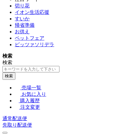
切り花
イオン生活応援
すいか
帰省準備
お供え
ペットフェア
ピッツァソリデラ
検索
検索
検索
売場一覧
お気に入り
購入履歴
注文変更
通常配送便
先取り配送便