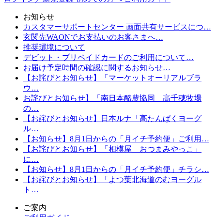
お知らせ
カスタマーサポートセンター 画面共有サービスにつ…
玄関先WAONでお支払いのお客さまへ…
推奨環境について
デビット・プリペイドカードのご利用について…
お届け予定時間の確認に関するお知らせ…
【お詫びとお知らせ】「マーケットオーリアルブラ
ウ…
お詫びとお知らせ】「南日本酪農協同 高千穂牧場
の…
【お詫びとお知らせ】日本ルナ「高たんぱくヨーグ
ル…
【お知らせ】8月1日からの「月イチ予約便」ご利用…
【お詫びとお知らせ】「相模屋 おつまみやっこ」
に…
【お知らせ】8月1日からの「月イチ予約便」チラシ…
【お詫びとお知らせ】「よつ葉北海道のむヨーグル
ト…
ご案内