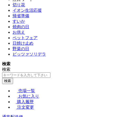
切り花
イオン生活応援
帰省準備
すいか
焼肉の日
お供え
ペットフェア
日焼け止め
野菜の日
ピッツァソリデラ
検索
検索
検索
売場一覧
お気に入り
購入履歴
注文変更
通常配送便