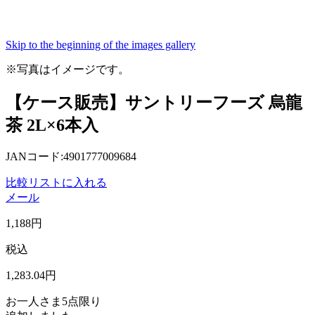
Skip to the beginning of the images gallery
※写真はイメージです。
【ケース販売】サントリーフーズ 烏龍
茶 2L×6本入
JANコード:4901777009684
比較リストに入れる
メール
1,188
円
税込
1,283
.04
円
お一人さま
5点限り