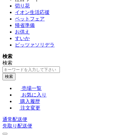
切り花
イオン生活応援
ペットフェア
帰省準備
お供え
すいか
ピッツァソリデラ
検索
検索
検索
売場一覧
お気に入り
購入履歴
注文変更
通常配送便
先取り配送便