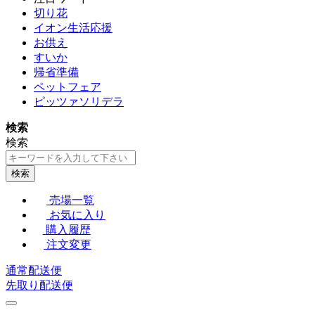
切り花
イオン生活応援
お供え
すいか
帰省準備
ペットフェア
ピッツァソリデラ
検索
検索
検索
売場一覧
お気に入り
購入履歴
注文変更
通常配送便
先取り配送便