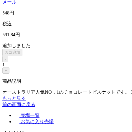
メール
548
円
税込
591
.84
円
追加しました
カゴ追加
-
1
+
商品説明
オーストラリア人気NO．1のチョコレートビスケットです。
もっと見る
前の画面に戻る
売場一覧
お気に入り売場