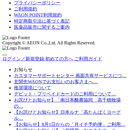
プライバシーポリシー
ご利用規約
WAON POINT利用規約
特定商取引法に基づく表記
医薬品販売に関するご案内
Copyright © AEON Co.,Ltd. All Rights Reserved.
ログイン／新規登録
初めての方へ
ご利用ガイド
お知らせ
カスタマーサポートセンター 画面共有サービスにつ…
玄関先WAONでお支払いのお客さまへ…
推奨環境について
デビット・プリペイドカードのご利用について…
お詫びとお知らせ】「南日本酪農協同 高千穂牧場
の…
【お詫びとお知らせ】日本ルナ「高たんぱくヨーグ
ル…
【お知らせ】8月1日からの「月イチ予約便」ご利用…