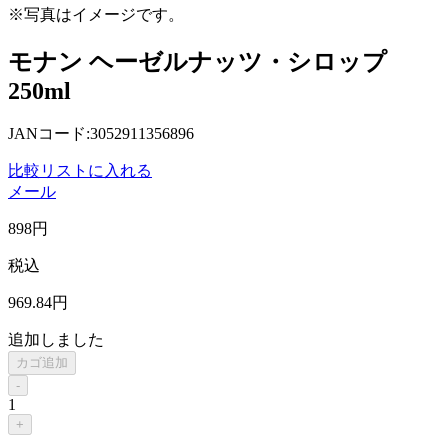
※写真はイメージです。
モナン ヘーゼルナッツ・シロップ
250ml
JANコード:3052911356896
比較リストに入れる
メール
898
円
税込
969
.84
円
追加しました
カゴ追加
-
1
+