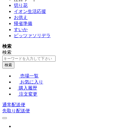
切り花
イオン生活応援
お供え
帰省準備
すいか
ピッツァソリデラ
検索
検索
検索
売場一覧
お気に入り
購入履歴
注文変更
通常配送便
先取り配送便