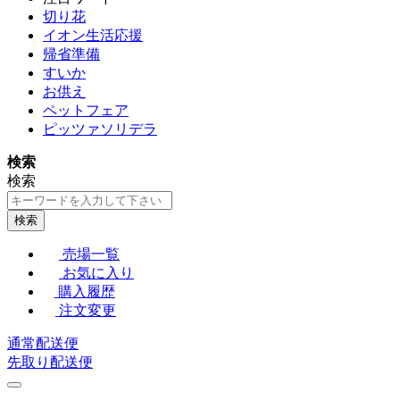
切り花
イオン生活応援
帰省準備
すいか
お供え
ペットフェア
ピッツァソリデラ
検索
検索
検索
売場一覧
お気に入り
購入履歴
注文変更
通常配送便
先取り配送便