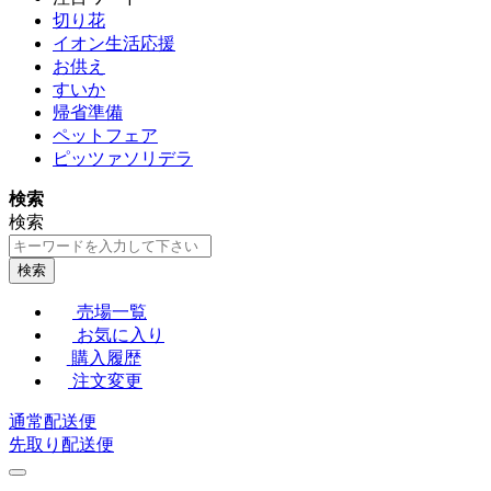
切り花
イオン生活応援
お供え
すいか
帰省準備
ペットフェア
ピッツァソリデラ
検索
検索
検索
売場一覧
お気に入り
購入履歴
注文変更
通常配送便
先取り配送便