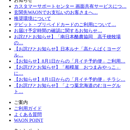
お知らせ
カスタマーサポートセンター 画面共有サービスにつ…
玄関先WAONでお支払いのお客さまへ…
推奨環境について
デビット・プリペイドカードのご利用について…
お届け予定時間の確認に関するお知らせ…
お詫びとお知らせ】「南日本酪農協同 高千穂牧場
の…
【お詫びとお知らせ】日本ルナ「高たんぱくヨーグ
ル…
【お知らせ】8月1日からの「月イチ予約便」ご利用…
【お詫びとお知らせ】「相模屋 おつまみやっこ」
に…
【お知らせ】8月1日からの「月イチ予約便」チラシ…
【お詫びとお知らせ】「よつ葉北海道のむヨーグル
ト…
ご案内
ご利用ガイド
よくある質問
WAON POINT