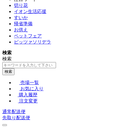
切り花
イオン生活応援
すいか
帰省準備
お供え
ペットフェア
ピッツァソリデラ
検索
検索
検索
売場一覧
お気に入り
購入履歴
注文変更
通常配送便
先取り配送便