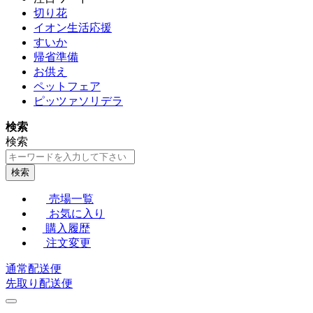
切り花
イオン生活応援
すいか
帰省準備
お供え
ペットフェア
ピッツァソリデラ
検索
検索
検索
売場一覧
お気に入り
購入履歴
注文変更
通常配送便
先取り配送便