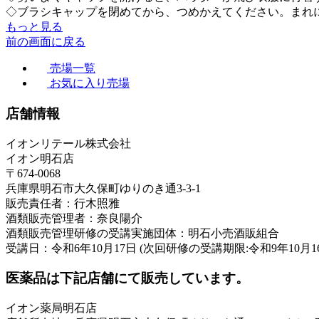
◇ブラシキャップを閉めてから、つめかえてください。まれ
もっと見る
前の画面に戻る
売場一覧
お気に入り売場
店舗情報
イオンリテール株式会社
イオン明石店
〒674-0068
兵庫県明石市大久保町ゆりのき通3-3-1
販売責任者：行木照雅
酒類販売管理者：奈良陽介
酒類販売管理研修の受講実施団体：明石小売酒販組合
受講日：令和6年10月17日 (次回研修の受講期限:令和9年10月1
医薬品は下記店舗にて販売しています。
イオン薬局明石店