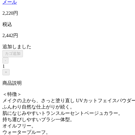
メール
2,220
円
税込
2,442
円
追加しました
カゴ追加
-
1
+
商品説明
＜特徴＞
メイクの上から、さっと塗り直し UVカットフェイスパウダ
ふんわり自然な仕上がりが続く。
肌になじみやすいトランスルーセントベージュカラー。
持ち運びしやすいブラシ一体型。
オイルフリー。
ウォータープルーフ。