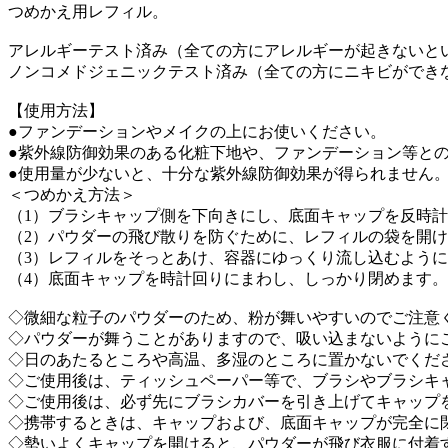
つめかえ用レフィル。
アレルギーテスト済み（全ての方にアレルギーが起きないと
ノンコメドジェニックテスト済み（全ての方にニキビができ
【使用方法】
●ファンデーションやメイクの上にお使いください。
●紫外線防御効果のある化粧下地や、ファンデーション等と
●使用量が少ないと、十分な紫外線防御効果が得られません
＜つめかえ方法＞
（1）ブラシキャップ側を下向きにし、底面キャップを反時
（2）パウダーの飛び散りを防ぐために、レフィルの袋を開
（3）レフィルをそっとあけ、容器にゆっくり流し込むよう
（4）底面キャップを時計回りにまわし、しっかり閉めます。
◇微細な粒子のパウダーのため、粉が舞いやすいのでご注意
◇パウダーが舞うことがありますので、吸い込まないように
◇日のあたるところや高温、多湿のところに置かないでくだ
◇ご使用後は、ティッシュペーパー等で、ブラシやブラシキ
◇ご使用後は、必ず先にブラシカバーを引き上げてキャップ
◇携帯するときは、キャップおよび、底面キャップが完全に
◇勢いよくキャップを開けると、パウダーが飛び衣服に付着