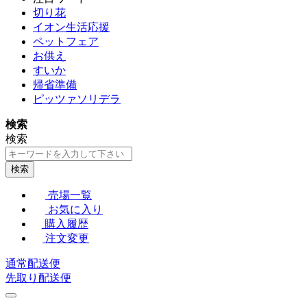
切り花
イオン生活応援
ペットフェア
お供え
すいか
帰省準備
ピッツァソリデラ
検索
検索
検索
売場一覧
お気に入り
購入履歴
注文変更
通常配送便
先取り配送便