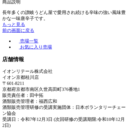
商品説明
長年多くの讃岐うどん屋で愛用され続ける辛味の強い風味豊
かな一味唐辛子です。
もっと見る
前の画面に戻る
売場一覧
お気に入り売場
店舗情報
イオンリテール株式会社
イオン京都桂川店
〒601-8211
京都府京都市南区久世高田町376番地1
販売責任者：田中拓
酒類販売管理者：福西広和
酒類販売管理研修の受講実施団体：日本ボランタリーチェー
ン協会
受講日：令和7年12月3日 (次回研修の受講期限:令和10年12月
2日)