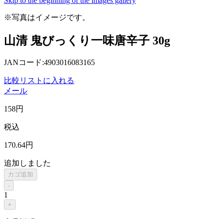
Skip to the beginning of the images gallery
※写真はイメージです。
山清 鬼びっくり一味唐辛子 30g
JANコード:4903016083165
比較リストに入れる
メール
158
円
税込
170
.64
円
追加しました
カゴ追加
-
1
+