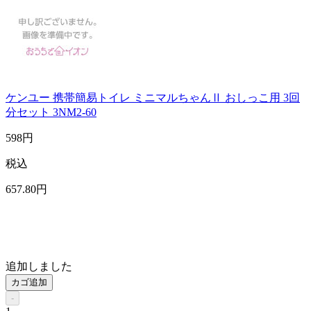
ケンユー 携帯簡易トイレ ミニマルちゃんⅡ おしっこ用 3回
分セット 3NM2‐60
598
円
税込
657
.80
円
追加しました
カゴ追加
-