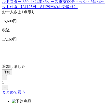
ルドスター 350ml×24本×5ケース※BOXティッシュ5個×4セ
ット付き 【8月25日～8月29日のお受取り】
お一人さま
1点限り
15,600
円
税込
17,160
円
追加しました
予約
-
1
+
まとめて買う