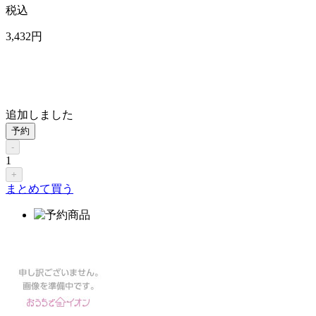
税込
3,432
円
追加しました
予約
-
1
+
まとめて買う