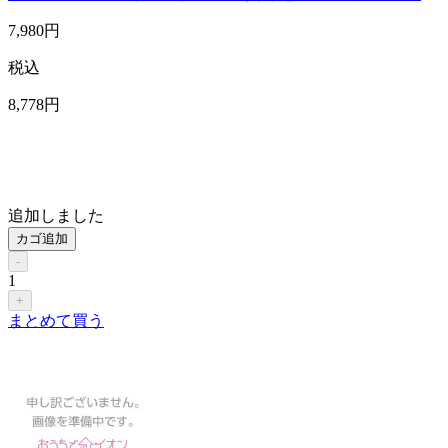
7,980
円
税込
8,778
円
追加しました
カゴ追加
-
1
+
まとめて買う