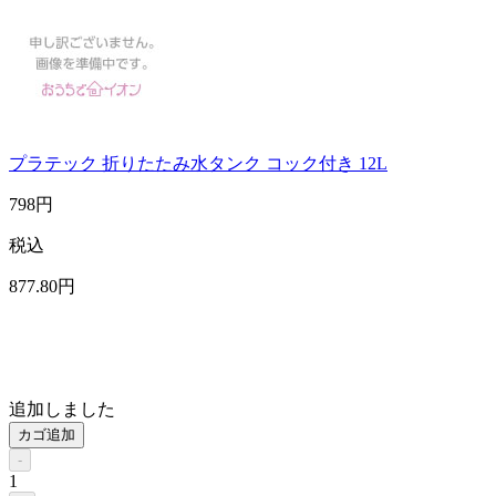
プラテック 折りたたみ水タンク コック付き 12L
798
円
税込
877
.80
円
追加しました
カゴ追加
-
1