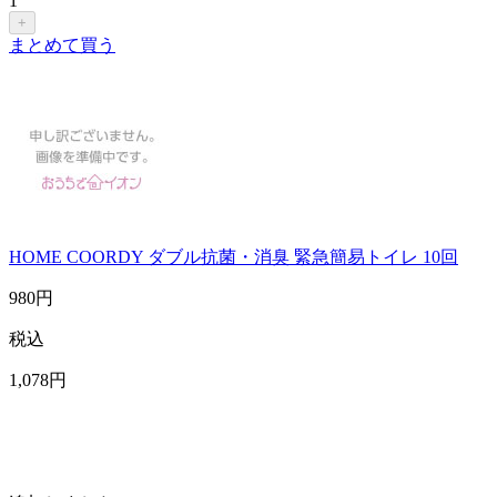
1
+
まとめて買う
HOME COORDY ダブル抗菌・消臭 緊急簡易トイレ 10回
980
円
税込
1,078
円