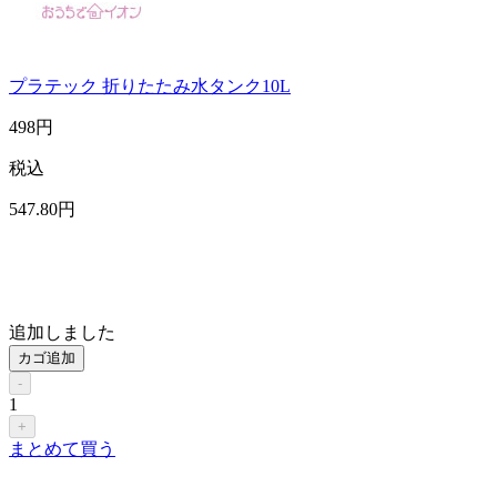
プラテック 折りたたみ水タンク10L
498
円
税込
547
.80
円
追加しました
カゴ追加
-
1
+
まとめて買う