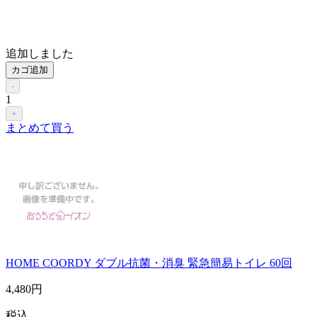
追加しました
カゴ追加
-
1
+
まとめて買う
HOME COORDY ダブル抗菌・消臭 緊急簡易トイレ 60回
4,480
円
税込