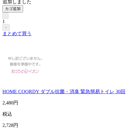
追加しました
カゴ追加
-
1
+
まとめて買う
HOME COORDY ダブル抗菌・消臭 緊急簡易トイレ 30回
2,480
円
税込
2,728
円