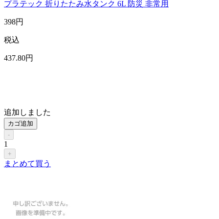
プラテック 折りたたみ水タンク 6L 防災 非常用
398
円
税込
437
.80
円
追加しました
カゴ追加
-
1
+
まとめて買う