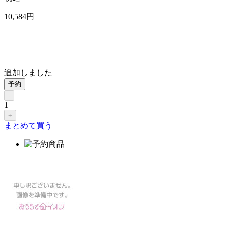
10,584
円
追加しました
予約
-
1
+
まとめて買う