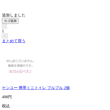
追加しました
カゴ追加
-
1
+
まとめて買う
ケンユー 携帯ミニトイレ プルプル 2個
498
円
税込