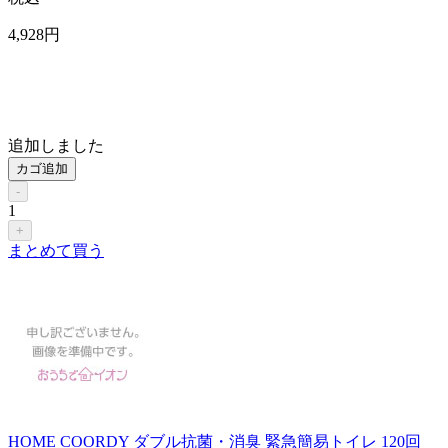
4,928
円
追加しました
カゴ追加
-
1
+
まとめて買う
HOME COORDY ダブル抗菌・消臭 緊急簡易トイレ 120回