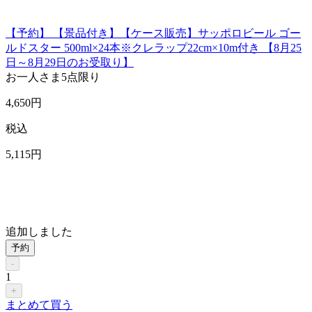
【予約】 【景品付き】【ケース販売】サッポロビール ゴー
ルドスター 500ml×24本※クレラップ22cm×10m付き 【8月25
日～8月29日のお受取り】
お一人さま
5点限り
4,650
円
税込
5,115
円
追加しました
予約
-
1
+
まとめて買う