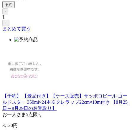
予約
-
1
+
まとめて買う
【予約】 【景品付き】【ケース販売】サッポロビール ゴー
ルドスター 350ml×24本※クレラップ22cm×10m付き 【8月25
日～8月29日のお受取り】
お一人さま
5点限り
3,120
円