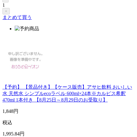
1
+
まとめて買う
【予約】 【景品付き】【ケース販売】アサヒ飲料 おいしい
水 天然水 シンプルecoラベル 600ml×24本※カルピス希釈
470ml 1本付き 【8月25日～8月29日のお受取り】
1,848
円
税込
1,995
.84
円