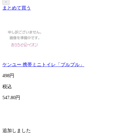
+
まとめて買う
ケンユー 携帯ミニトイレ「プルプル」
498
円
税込
547
.80
円
追加しました