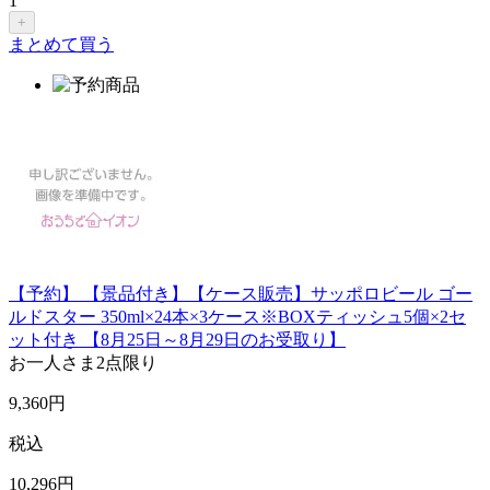
1
+
まとめて買う
【予約】 【景品付き】【ケース販売】サッポロビール ゴー
ルドスター 350ml×24本×3ケース※BOXティッシュ5個×2セ
ット付き 【8月25日～8月29日のお受取り】
お一人さま
2点限り
9,360
円
税込
10,296
円