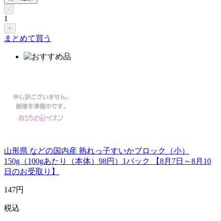
-
1
+
まとめて買う
山形県 などの国内産 熟れっ子すいかブロック（小）
150g（100gあたり（本体）98円）1パック 【8月7日～8月10
日のお受取り】
147
円
税込