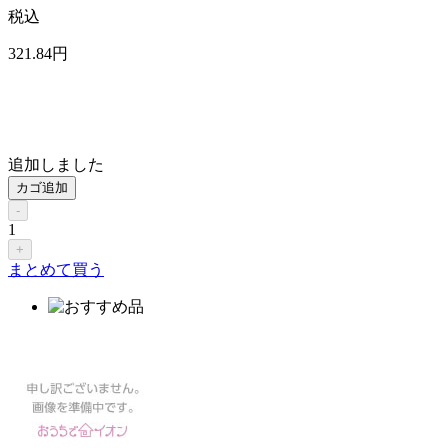
税込
321
.84
円
追加しました
カゴ追加
-
1
+
まとめて買う