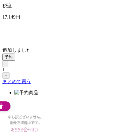
税込
17,149
円
追加しました
予約
-
1
+
まとめて買う