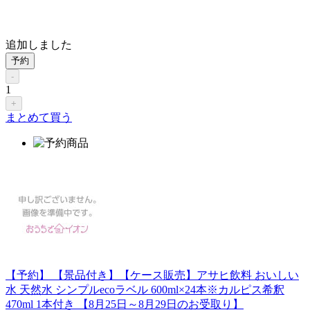
追加しました
予約
-
1
+
まとめて買う
【予約】 【景品付き】【ケース販売】アサヒ飲料 おいしい
水 天然水 シンプルecoラベル 600ml×24本※カルピス希釈
470ml 1本付き 【8月25日～8月29日のお受取り】