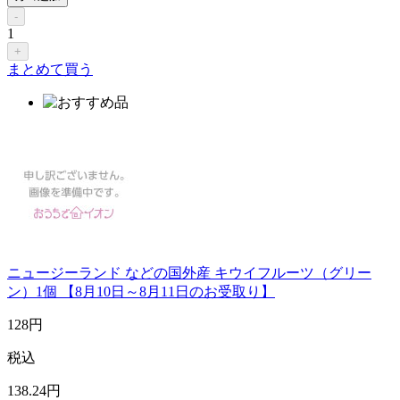
-
1
+
まとめて買う
ニュージーランド などの国外産 キウイフルーツ（グリー
ン）1個 【8月10日～8月11日のお受取り】
128
円
税込
138
.24
円