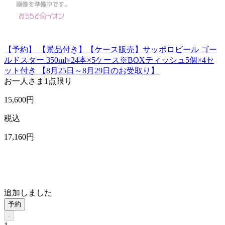
【予約】 【景品付き】【ケース販売】サッポロビール ゴー
ルドスター 350ml×24本×5ケース※BOXティッシュ5個×4セ
ット付き 【8月25日～8月29日のお受取り】
お一人さま
1点限り
15,600
円
税込
17,160
円
追加しました
予約
-