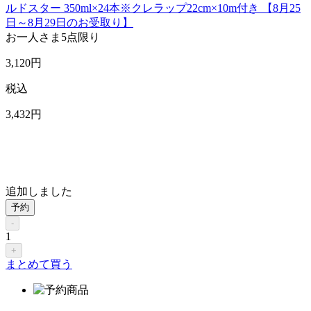
ルドスター 350ml×24本※クレラップ22cm×10m付き 【8月25
日～8月29日のお受取り】
お一人さま
5点限り
3,120
円
税込
3,432
円
追加しました
予約
-
1
+
まとめて買う