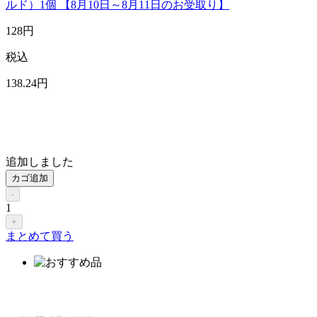
ルド）1個 【8月10日～8月11日のお受取り】
128
円
税込
138
.24
円
追加しました
カゴ追加
-
1
+
まとめて買う