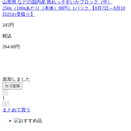
山形県 などの国内産 熟れっ子すいかブロック（中）
250g（100gあたり（本体）98円）1パック 【8月7日～8月10
日のお受取り】
245
円
税込
264
.60
円
追加しました
カゴ追加
-
1
+
まとめて買う