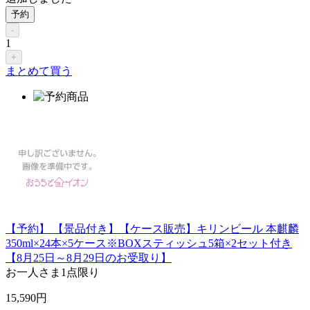
予約
-
1
+
まとめて買う
【予約】 【景品付き】【ケース販売】キリンビール 本麒麟
350ml×24本×5ケース※BOXスティッシュ5箱×2セット付き
【8月25日～8月29日のお受取り】
お一人さま
1点限り
15,590
円