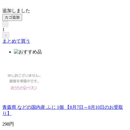
追加しました
カゴ追加
-
1
+
まとめて買う
青森県 などの国内産 ふじ 1個 【8月7日～8月10日のお受取
り】
298
円