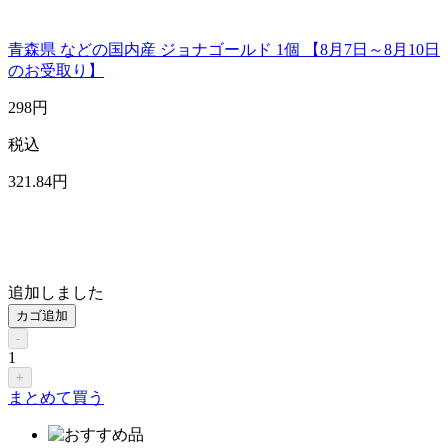
青森県 などの国内産 ジョナゴールド 1個 【8月7日～8月10日
のお受取り】
298
円
税込
321
.84
円
追加しました
カゴ追加
-
1
+
まとめて買う