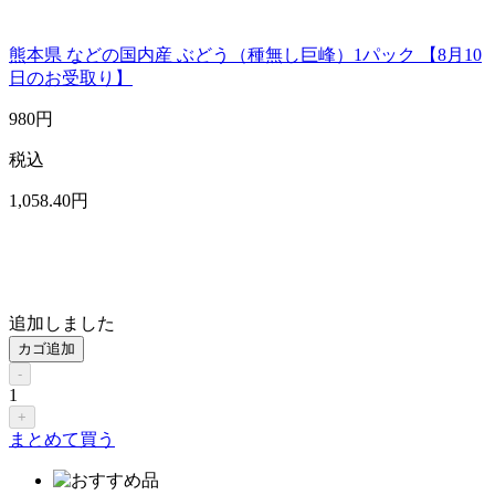
熊本県 などの国内産 ぶどう（種無し巨峰）1パック 【8月10
日のお受取り】
980
円
税込
1,058
.40
円
追加しました
カゴ追加
-
1
+
まとめて買う