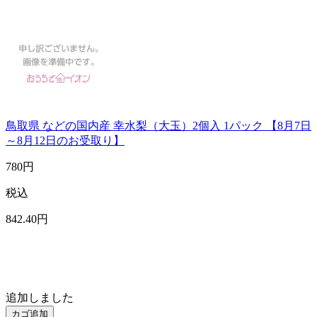
鳥取県 などの国内産 幸水梨（大玉）2個入 1パック 【8月7日
～8月12日のお受取り】
780
円
税込
842
.40
円
追加しました
カゴ追加