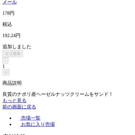
メール
178
円
税込
192
.24
円
追加しました
カゴ追加
-
1
+
商品説明
良質のナポリ産ヘーゼルナッツクリームをサンド！
もっと見る
前の画面に戻る
売場一覧
お気に入り売場