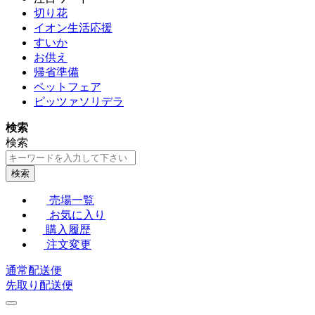
切り花
イオン生活応援
すいか
お供え
帰省準備
ペットフェア
ピッツァソリデラ
検索
検索
検索
売場一覧
お気に入り
購入履歴
注文変更
通常配送便
先取り配送便