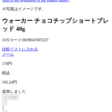
Skip to the beginning of the images gallery
※写真はイメージです。
ウォーカー チョコチップショートブレ
ッド 40g
JANコード:0039047005327
比較リストに入れる
メール
178
円
税込
192
.24
円
追加しました
カゴ追加
-
1