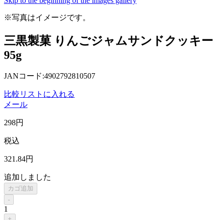
Skip to the beginning of the images gallery
※写真はイメージです。
三黒製菓 りんごジャムサンドクッキー
95g
JANコード:4902792810507
比較リストに入れる
メール
298
円
税込
321
.84
円
追加しました
カゴ追加
-
1
+