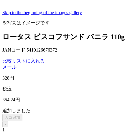
Skip to the beginning of the images gallery
※写真はイメージです。
ロータス ビスコフサンド バニラ 110g
JANコード:5410126676372
比較リストに入れる
メール
328
円
税込
354
.24
円
追加しました
カゴ追加
-
1