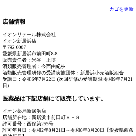
カゴを更新
店舗情報
イオンリテール株式会社
イオン新居浜店
〒792-0007
愛媛県新居浜市前田町8-8
販売責任者：米谷 正博
酒類販売管理者：今西由紀枝
酒類販売管理研修の受講実施団体：新居浜小売酒販組合
受講日：令和6年7月22日 (次回研修の受講期限:令和9年7月21
日)
医薬品は下記店舗にて販売しています。
イオン薬局新居浜店
店舗所在地：新居浜市前田町８－８
許可番号：西保第255号
許可年月日：令和2年8月21日～令和8年8月20日【愛媛県西条