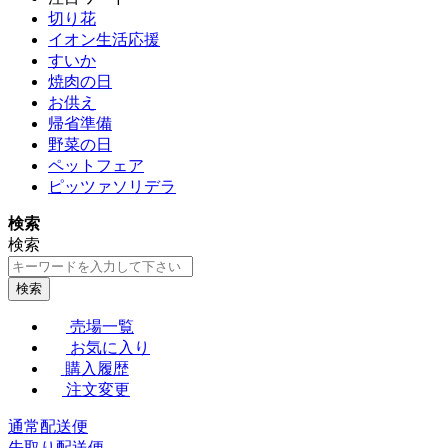
切り花
イオン生活応援
すいか
焼肉の日
お供え
帰省準備
野菜の日
ペットフェア
ピッツァソリデラ
検索
検索
検索
売場一覧
お気に入り
購入履歴
注文変更
通常配送便
先取り配送便