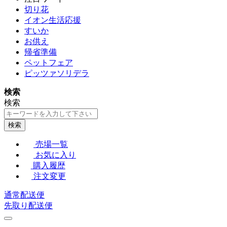
切り花
イオン生活応援
すいか
お供え
帰省準備
ペットフェア
ピッツァソリデラ
検索
検索
検索
売場一覧
お気に入り
購入履歴
注文変更
通常配送便
先取り配送便