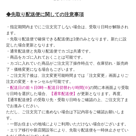
◆先取り配送便に関しての注意事項
・指定期間内までにご注文完了しない場合は、受取り日時が解除され
ます。
・先取り配送便で確保できる配送便は1便のみとなります。新たに設
定した場合更新となります。
・通常配送便と先取り配送便でカゴは共通です。
・商品をカゴに入れておくことは可能です。
・カゴに入れていた商品がご注文完了操作時点で、在庫切れ・販売終
了・価格変更になる場合もございます。
・ご注文完了後は、注文変更可能時間までは「注文変更」画面よりご
注文の変更・キャンセルが可能です。
・
配送日の前々日0時～配送日切替わり時間(※)
の間に本画面より受取
り日時を選択した場合、
【通常配送便】
が更新となります。再度、
【通常配送便】の受取り先・受取り日時をご確認の上、ご注文完了ま
でお進みください。
ただし、ご注文完了に進めない場合は下記内容をご確認お願いしま
す。
・一部お住まいの地域によりご利用いただけない場合がございます。
・エリア移行や新店開設等により、先取り配送便を一時休止させてい