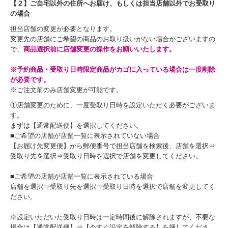
【２】ご自宅以外の住所へお届け、もしくは担当店舗以外でお受取り
の場合
担当店舗の変更が必要となります。
変更先の店舗にご希望の商品のお取り扱いがない場合がございますの
で、
商品選択前に店舗変更の操作をお願いいたします。
※予約商品・受取り日時限定商品がカゴに入っている場合は一度削除
が必要です。
※ご注文前のみ店舗変更が可能です。
①店舗変更のために、一度受取り日時を設定いただく必要がございま
す。
まずは【通常配送便】を選択してください。
■ご希望の店舗が店舗一覧に表示されていない場合
【お届け先変更便】から郵便番号で担当店舗を検索後、店舗を選択⇒
受取り先を選択⇒受取り日時を選択で店舗を変更してください。
■ご希望の店舗が店舗一覧に表示されている場合
店舗を選択⇒受取り先を選択⇒受取り日時を選択で店舗を変更してく
ださい。
※設定いただいた受取り日時は一定時間後に解除されますが、不要な
場合は【通常配送便】⇒【今すぐ設定を解除する】を押してくださ