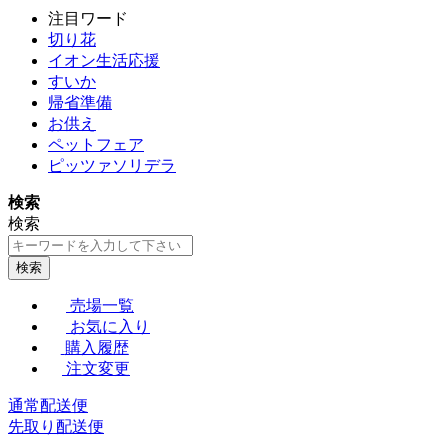
注目ワード
切り花
イオン生活応援
すいか
帰省準備
お供え
ペットフェア
ピッツァソリデラ
検索
検索
検索
売場一覧
お気に入り
購入履歴
注文変更
通常配送便
先取り配送便