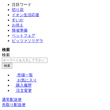
注目ワード
切り花
イオン生活応援
すいか
お供え
帰省準備
ペットフェア
ピッツァソリデラ
検索
検索
検索
売場一覧
お気に入り
購入履歴
注文変更
通常配送便
先取り配送便