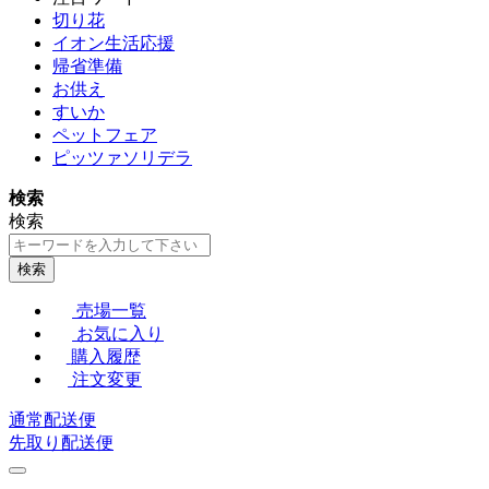
切り花
イオン生活応援
帰省準備
お供え
すいか
ペットフェア
ピッツァソリデラ
検索
検索
検索
売場一覧
お気に入り
購入履歴
注文変更
通常配送便
先取り配送便