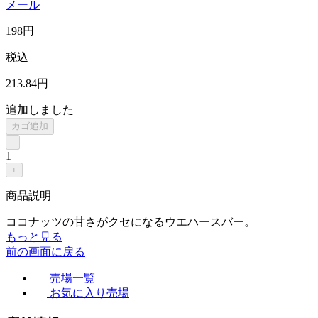
メール
198
円
税込
213
.84
円
追加しました
カゴ追加
-
1
+
商品説明
ココナッツの甘さがクセになるウエハースバー。
もっと見る
前の画面に戻る
売場一覧
お気に入り売場