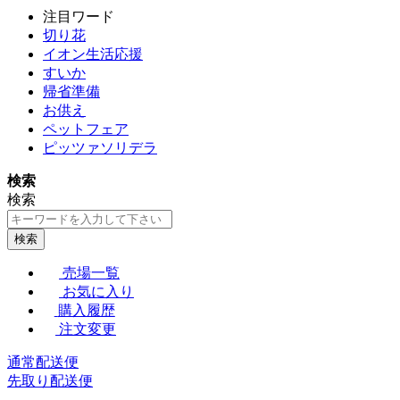
注目ワード
切り花
イオン生活応援
すいか
帰省準備
お供え
ペットフェア
ピッツァソリデラ
検索
検索
検索
売場一覧
お気に入り
購入履歴
注文変更
通常配送便
先取り配送便