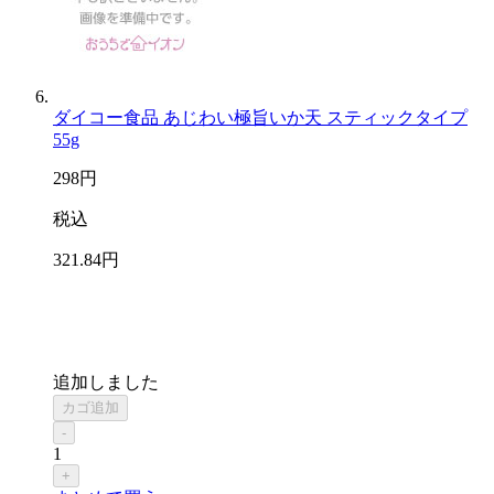
ダイコー食品 あじわい極旨いか天 スティックタイプ
55g
298
円
税込
321
.84
円
追加しました
カゴ追加
-
1
+