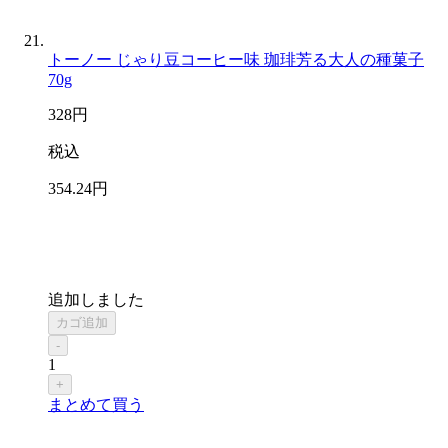
トーノー じゃり豆コーヒー味 珈琲芳る大人の種菓子
70g
328
円
税込
354
.24
円
追加しました
カゴ追加
-
1
+
まとめて買う