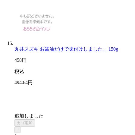
丸井スズキ お醤油だけで味付けしました。 150g
458
円
税込
494
.64
円
追加しました
カゴ追加
-