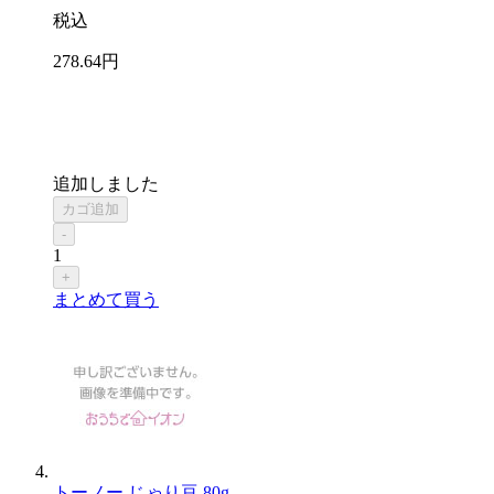
税込
278
.64
円
追加しました
カゴ追加
-
1
+
まとめて買う
トーノー じゃり豆 80g