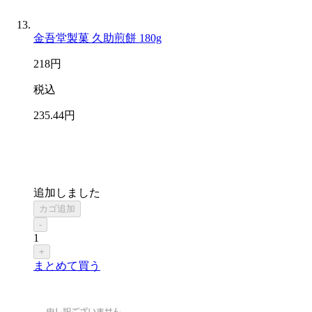
金吾堂製菓 久助煎餅 180g
218
円
税込
235
.44
円
追加しました
カゴ追加
-
1
+
まとめて買う