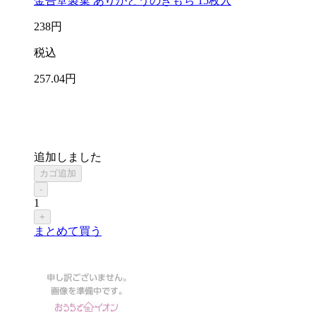
金吾堂製菓 ありがとうのきもち 15枚入
238
円
税込
257
.04
円
追加しました
カゴ追加
-
1
+
まとめて買う