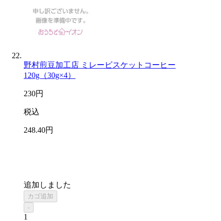
野村煎豆加工店 ミレービスケットコーヒー
120g（30g×4）
230
円
税込
248
.40
円
追加しました
カゴ追加
-
1