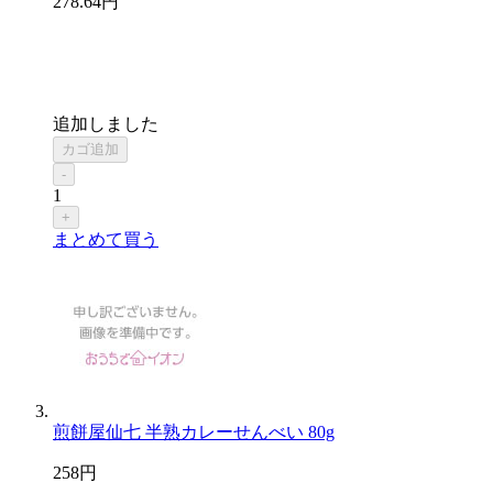
278
.64
円
追加しました
カゴ追加
-
1
+
まとめて買う
煎餅屋仙七 半熟カレーせんべい 80g
258
円