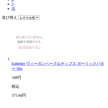
5
次
並び替え
Eatbetter ヴィーガンベーグルチップス ガーリックバタ
ー 50g
348
円
税込
375
.84
円