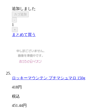
追加しました
カゴ追加
-
1
+
まとめて買う
ロッキーマウンテン プチマシュマロ 150g
418
円
税込
451
.44
円