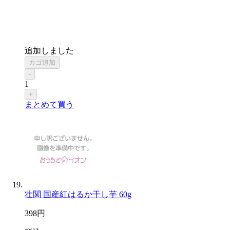
追加しました
カゴ追加
-
1
+
まとめて買う
壮関 国産紅はるか干し芋 60g
398
円