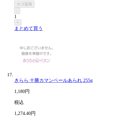
カゴ追加
-
1
+
まとめて買う
きらら 十勝カマンベールあられ 255g
1,180
円
税込
1,274
.40
円