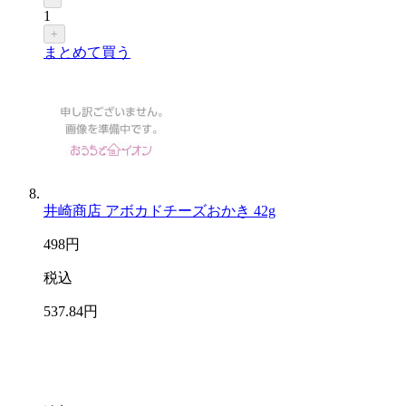
1
+
まとめて買う
井崎商店 アボカドチーズおかき 42g
498
円
税込
537
.84
円