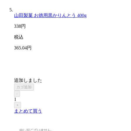
山田製菓 お徳用黒かりんとう 400g
338
円
税込
365
.04
円
追加しました
カゴ追加
-
1
+
まとめて買う