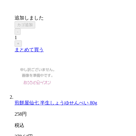
追加しました
カゴ追加
-
1
+
まとめて買う
煎餅屋仙七 半生しょうゆせんべい 80g
258
円
税込