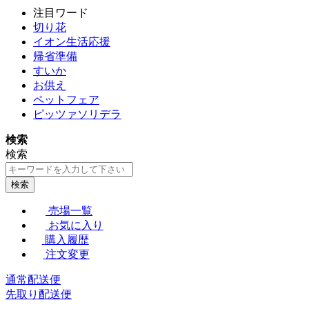
注目ワード
切り花
イオン生活応援
帰省準備
すいか
お供え
ペットフェア
ピッツァソリデラ
検索
検索
検索
売場一覧
お気に入り
購入履歴
注文変更
通常配送便
先取り配送便