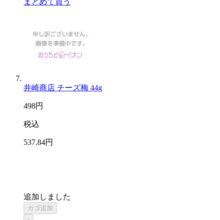
まとめて買う
井崎商店 チーズ梅 44g
498
円
税込
537
.84
円
追加しました
カゴ追加
-