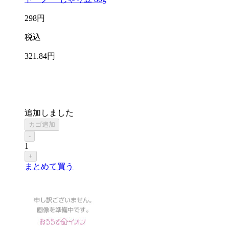
298
円
税込
321
.84
円
追加しました
カゴ追加
-
1
+
まとめて買う