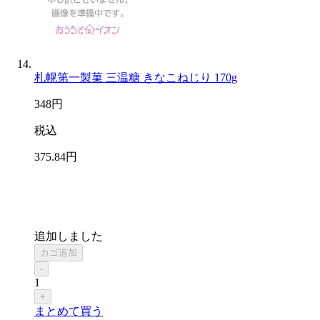
札幌第一製菓 三温糖 きなこねじり 170g
348
円
税込
375
.84
円
追加しました
カゴ追加
-
1
+
まとめて買う