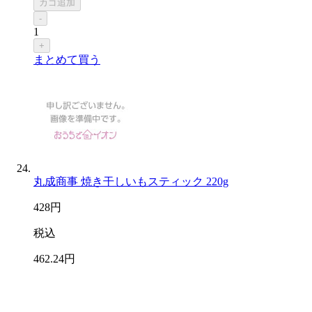
カゴ追加
-
1
+
まとめて買う
丸成商事 焼き干しいもスティック 220g
428
円
税込
462
.24
円