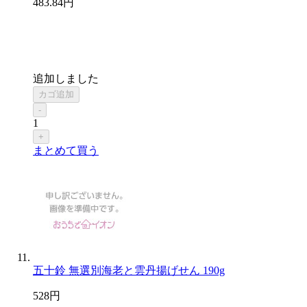
483
.84
円
追加しました
カゴ追加
-
1
+
まとめて買う
五十鈴 無選別海老と雲丹揚げせん 190g
528
円