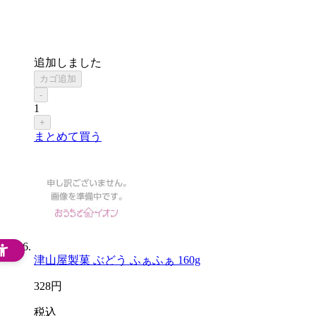
追加しました
カゴ追加
-
1
+
まとめて買う
津山屋製菓 ぶどう ふぁふぁ 160g
328
円
税込