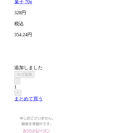
菓子 70g
328
円
税込
354
.24
円
追加しました
カゴ追加
-
1
+
まとめて買う