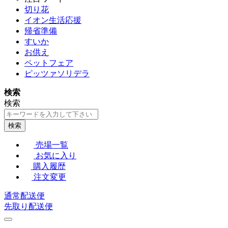
切り花
イオン生活応援
帰省準備
すいか
お供え
ペットフェア
ピッツァソリデラ
検索
検索
検索
売場一覧
お気に入り
購入履歴
注文変更
通常配送便
先取り配送便