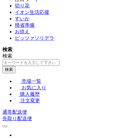
切り花
イオン生活応援
すいか
帰省準備
お供え
ピッツァソリデラ
検索
検索
検索
売場一覧
お気に入り
購入履歴
注文変更
通常配送便
先取り配送便