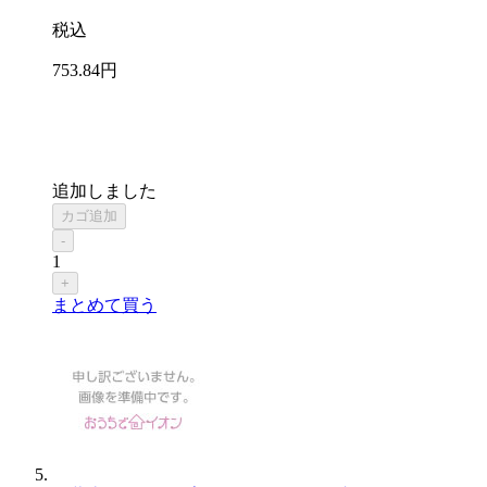
税込
753
.84
円
追加しました
カゴ追加
-
1
+
まとめて買う