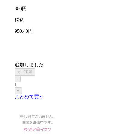
880
円
税込
950
.40
円
追加しました
カゴ追加
-
1
+
まとめて買う