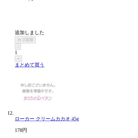
追加しました
カゴ追加
-
1
+
まとめて買う
ローカー クリームカカオ 45g
178
円