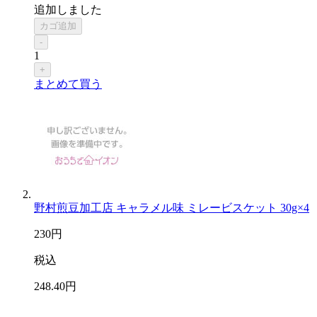
追加しました
カゴ追加
-
1
+
まとめて買う
野村煎豆加工店 キャラメル味 ミレービスケット 30g×4
230
円
税込
248
.40
円