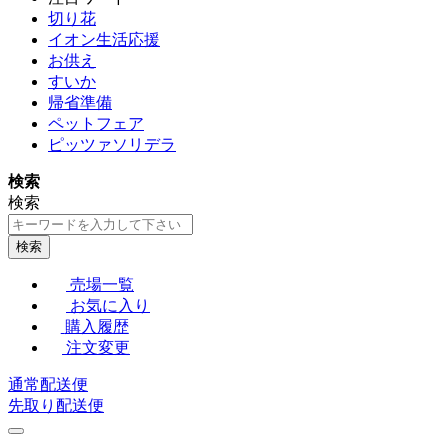
切り花
イオン生活応援
お供え
すいか
帰省準備
ペットフェア
ピッツァソリデラ
検索
検索
検索
売場一覧
お気に入り
購入履歴
注文変更
通常配送便
先取り配送便