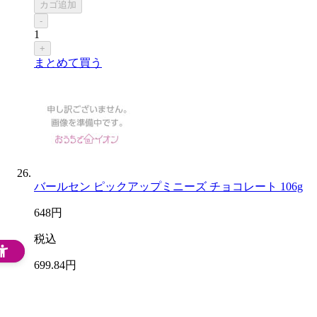
カゴ追加
-
1
+
まとめて買う
バールセン ピックアップミニーズ チョコレート 106g
648
円
税込
699
.84
円