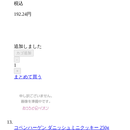
税込
192
.24
円
追加しました
カゴ追加
-
1
+
まとめて買う
コペンハーゲン ダニッシュミニクッキー 250g