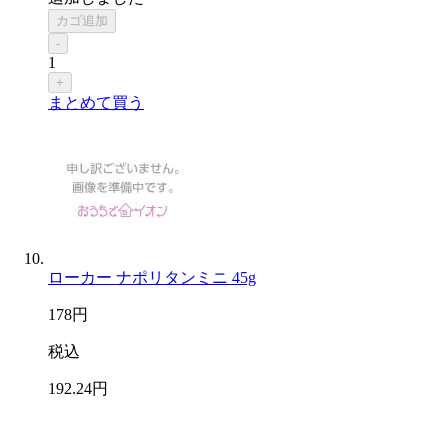
カゴ追加
-
1
+
まとめて買う
ローカー ナポリタンミニ 45g
178
円
税込
192
.24
円