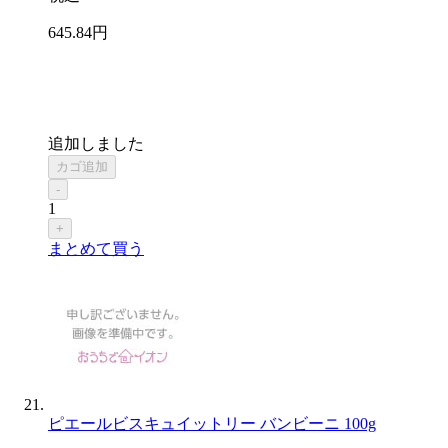
645
.84
円
追加しました
カゴ追加
-
1
+
まとめて買う
ピエールビスキュイットリー バンビーニ 100g