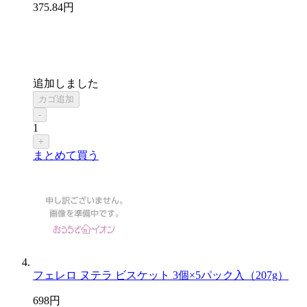
375
.84
円
追加しました
カゴ追加
-
1
+
まとめて買う
フェレロ ヌテラ ビスケット 3個×5パック入（207g）
698
円