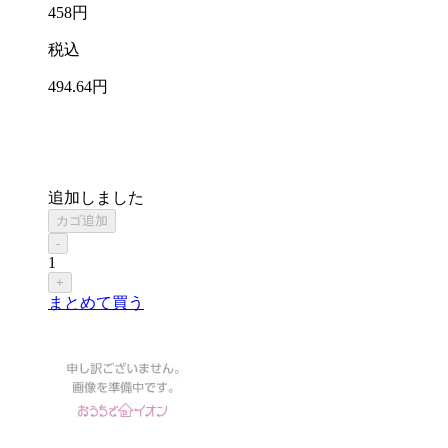
458
円
税込
494
.64
円
追加しました
カゴ追加
-
1
+
まとめて買う