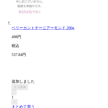
ベリーカントチーニアーモンド 200g
498
円
税込
537
.84
円
追加しました
カゴ追加
-
1
+
まとめて買う