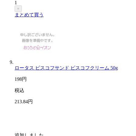
1
+
まとめて買う
ロータス ビスコフサンド ビスコフクリーム 50g
198
円
税込
213
.84
円
追加しました