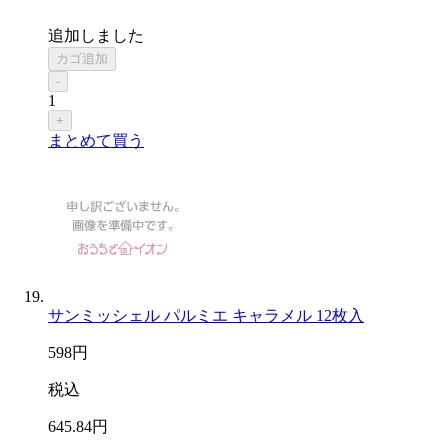
追加しました
カゴ追加
-
1
+
まとめて買う
サンミッシェル パルミエ キャラメル 12枚入
598
円
税込
645
.84
円