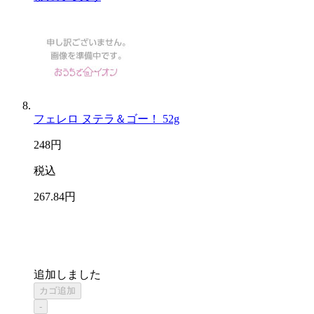
フェレロ ヌテラ＆ゴー！ 52g
248
円
税込
267
.84
円
追加しました
カゴ追加
-