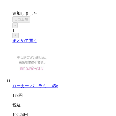
追加しました
カゴ追加
-
1
+
まとめて買う
ローカー バニラミニ 45g
178
円
税込
192
.24
円