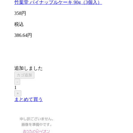
竹葉堂 パイナップルケーキ 90g（3個入）
358
円
税込
386
.64
円
追加しました
カゴ追加
-
1
+
まとめて買う