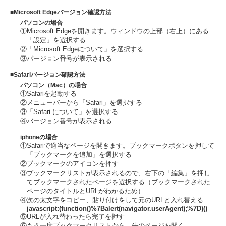
■Microsoft Edgeバージョン確認方法
パソコンの場合
①Microsoft Edgeを開きます。ウィンドウの上部（右上）にある
「設定」を選択する
②「Microsoft Edgeについて」を選択する
③バージョン番号が表示される
■Safariバージョン確認方法
パソコン（Mac）の場合
①Safariを起動する
②メニューバーから「Safari」を選択する
③「Safari について」を選択する
④バージョン番号が表示される
iphoneの場合
①Safariで適当なページを開きます。ブックマークボタンを押して
「ブックマークを追加」を選択する
②ブックマークのアイコンを押す
③ブックマークリストが表示されるので、右下の「編集」を押し
てブックマークされたページを選択する（ブックマークされた
ページのタイトルとURLがわかるため）
④次の太文字をコピー、貼り付けをして元のURLと入れ替える
javascript:(function()%7Balert(navigator.userAgent);%7D)()
⑤URLが入れ替わったら完了を押す
⑥もう一度ブックマークリストから、先のページを開く