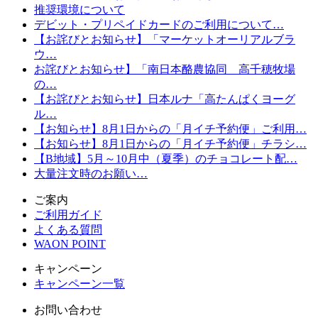
推奨環境について
デビット・プリペイドカードのご利用について…
【お詫びとお知らせ】「マーケットオーリアルブラ
ウ…
お詫びとお知らせ】「南日本酪農協同 高千穂牧場
の…
【お詫びとお知らせ】日本ルナ「高たんぱくヨーグ
ル…
【お知らせ】8月1日からの「月イチ予約便」ご利用…
【お知らせ】8月1日からの「月イチ予約便」チラシ…
【B地域】5月～10月中（夏季）のチョコレート配…
大量注文時のお願い…
ご案内
ご利用ガイド
よくある質問
WAON POINT
キャンペーン
キャンペーン一覧
お問い合わせ