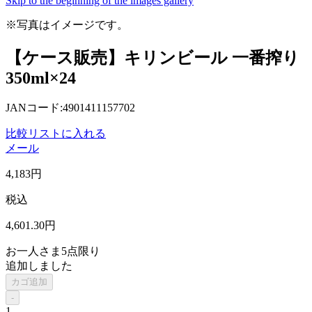
Skip to the beginning of the images gallery
※写真はイメージです。
【ケース販売】キリンビール 一番搾り
350ml×24
JANコード:4901411157702
比較リストに入れる
メール
4,183
円
税込
4,601
.30
円
お一人さま
5点限り
追加しました
カゴ追加
-
1