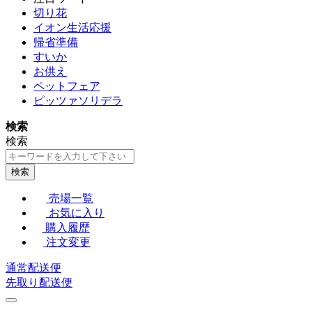
切り花
イオン生活応援
帰省準備
すいか
お供え
ペットフェア
ピッツァソリデラ
検索
検索
検索
売場一覧
お気に入り
購入履歴
注文変更
通常配送便
先取り配送便