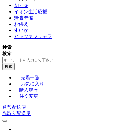
切り花
イオン生活応援
帰省準備
お供え
すいか
ピッツァソリデラ
検索
検索
検索
売場一覧
お気に入り
購入履歴
注文変更
通常配送便
先取り配送便