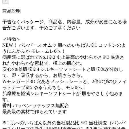
+
商品説明
予告なくパッケージ、商品名、内容量、成分が変更になる場
合がございます。予めご了承ください
＜特徴＞
NEW！ パンパース オムツ 肌へのいちばん※1 コットンのよ
うにふかふか モレ・ムレ0へ！
病産院に選ばれてNo.1※2 史上最高のやわらかさ※3 厳選さ
れたやわらかな素材で、極上の肌心地。
安心の8倍吸収※4 シルキーソフトシートと吸収体が分散し
て、即・吸収するから、お肌さらさら。
Wモレガード3D 穴あきメッシュシートと、2倍のびのびフィ
ットテープ※5 ゆるうんちも、モレ0へ！
肌摩擦を軽減シルキーソフトシートが 肌をやさしく包みま
す。
香料 パラベン ラテックス無配合
最高級の素材で作られています
※1 肌へのいちばん以外の当社製品比 ※2 当社調査（パンパ
ースシリーズの新生児用使用率データ）※3 当社国内向けテ