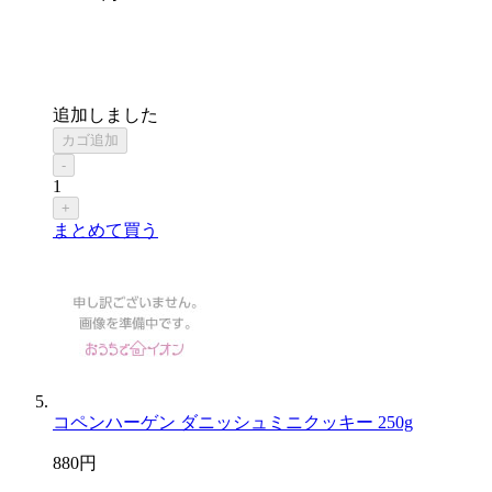
追加しました
カゴ追加
-
1
+
まとめて買う
コペンハーゲン ダニッシュミニクッキー 250g
880
円