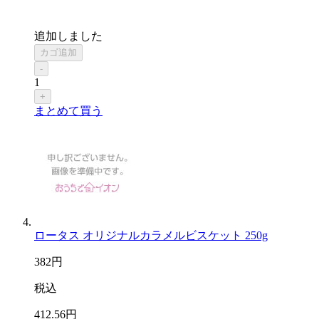
追加しました
カゴ追加
-
1
+
まとめて買う
ロータス オリジナルカラメルビスケット 250g
382
円
税込
412
.56
円