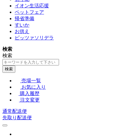
イオン生活応援
ペットフェア
帰省準備
すいか
お供え
ピッツァソリデラ
検索
検索
検索
売場一覧
お気に入り
購入履歴
注文変更
通常配送便
先取り配送便