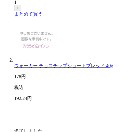
1
+
まとめて買う
ウォーカー チョコチップショートブレッド 40g
178
円
税込
192
.24
円
追加しました