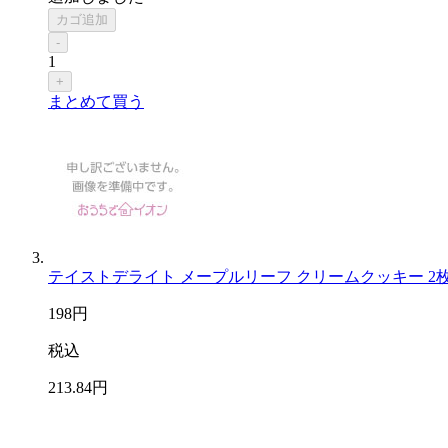
カゴ追加
-
1
+
まとめて買う
テイストデライト メープルリーフ クリームクッキー 2
198
円
税込
213
.84
円