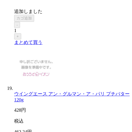
追加しました
カゴ追加
-
1
+
まとめて買う
ウイングエース アン・グルマン・ア・パリ プチバター
120g
428
円
税込
462
.24
円