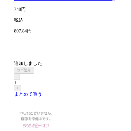
748
円
税込
807
.84
円
追加しました
カゴ追加
-
1
+
まとめて買う