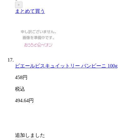
+
まとめて買う
ピエールビスキュイットリー バンビーニ 100g
458
円
税込
494
.64
円
追加しました