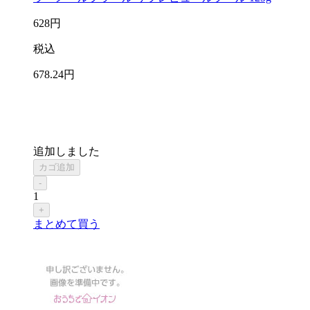
628
円
税込
678
.24
円
追加しました
カゴ追加
-
1
+
まとめて買う