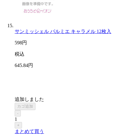
サンミッシェル パルミエ キャラメル 12枚入
598
円
税込
645
.84
円
追加しました
カゴ追加
-
1
+
まとめて買う