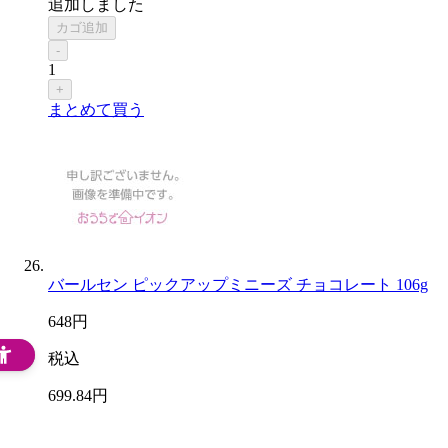
追加しました
カゴ追加
-
1
+
まとめて買う
バールセン ピックアップミニーズ チョコレート 106g
648
円
税込
699
.84
円