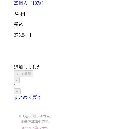
25個入（137g）
348
円
税込
375
.84
円
追加しました
カゴ追加
-
1
+
まとめて買う