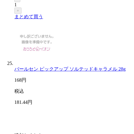
1
+
まとめて買う
バールセン ピックアップ ソルテッドキャラメル 28g
168
円
税込
181
.44
円