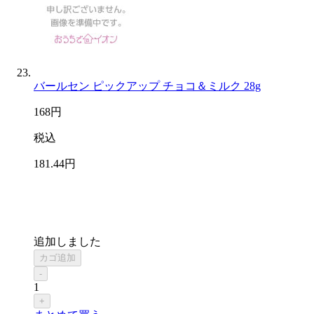
バールセン ピックアップ チョコ＆ミルク 28g
168
円
税込
181
.44
円
追加しました
カゴ追加
-
1
+