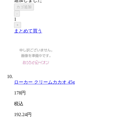
追加しました
カゴ追加
-
1
+
まとめて買う
ローカー クリームカカオ 45g
178
円
税込
192
.24
円