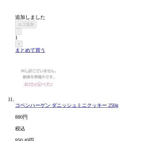
追加しました
カゴ追加
-
1
+
まとめて買う
コペンハーゲン ダニッシュミニクッキー 250g
880
円
税込
950
.40
円