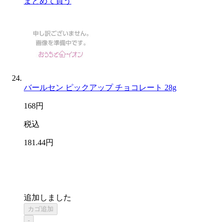
まとめて買う
バールセン ピックアップ チョコレート 28g
168
円
税込
181
.44
円
追加しました
カゴ追加
-