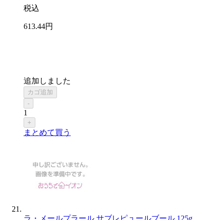
税込
613
.44
円
追加しました
カゴ追加
-
1
+
まとめて買う
ラ・メールプラール サブレピュールブール 125g