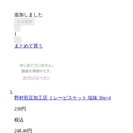
追加しました
カゴ追加
-
1
+
まとめて買う
野村煎豆加工店 ミレービスケット 塩味 30g×4
230
円
税込
248
.40
円