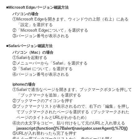
■Microsoft Edgeバージョン確認方法
パソコンの場合
①Microsoft Edgeを開きます。ウィンドウの上部（右上）にある
「設定」を選択する
②「Microsoft Edgeについて」を選択する
③バージョン番号が表示される
■Safariバージョン確認方法
パソコン（Mac）の場合
①Safariを起動する
②メニューバーから「Safari」を選択する
③「Safari について」を選択する
④バージョン番号が表示される
iphoneの場合
①Safariで適当なページを開きます。ブックマークボタンを押して
「ブックマークを追加」を選択する
②ブックマークのアイコンを押す
③ブックマークリストが表示されるので、右下の「編集」を押し
てブックマークされたページを選択する（ブックマークされた
ページのタイトルとURLがわかるため）
④次の太文字をコピー、貼り付けをして元のURLと入れ替える
javascript:(function()%7Balert(navigator.userAgent);%7D)()
⑤URLが入れ替わったら完了を押す
⑥もう一度ブックマークリストから、先のページを開く