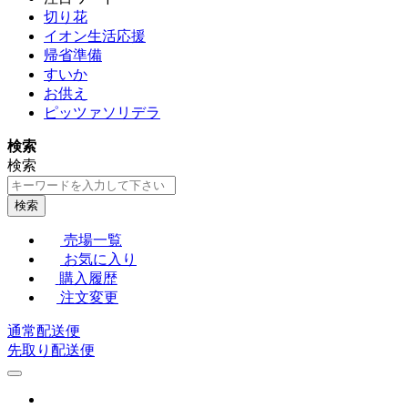
切り花
イオン生活応援
帰省準備
すいか
お供え
ピッツァソリデラ
検索
検索
検索
売場一覧
お気に入り
購入履歴
注文変更
通常配送便
先取り配送便