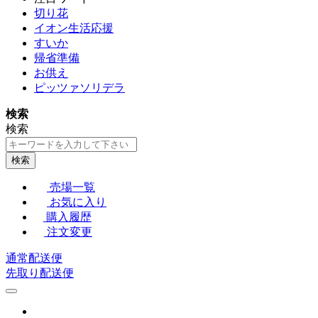
切り花
イオン生活応援
すいか
帰省準備
お供え
ピッツァソリデラ
検索
検索
検索
売場一覧
お気に入り
購入履歴
注文変更
通常配送便
先取り配送便