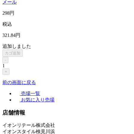
メール
298
円
税込
321
.84
円
追加しました
カゴ追加
-
1
+
前の画面に戻る
売場一覧
お気に入り売場
店舗情報
イオンリテール株式会社
イオンスタイル検見川浜