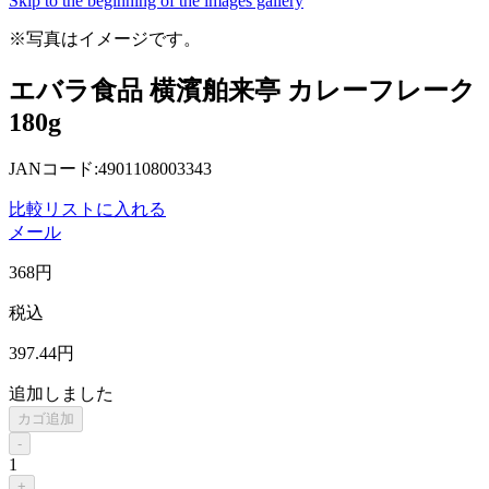
Skip to the beginning of the images gallery
※写真はイメージです。
エバラ食品 横濱舶来亭 カレーフレーク
180g
JANコード:4901108003343
比較リストに入れる
メール
368
円
税込
397
.44
円
追加しました
カゴ追加
-
1
+