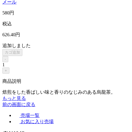
メール
580
円
税込
626
.40
円
追加しました
カゴ追加
-
1
+
商品説明
焙煎をした香ばしい味と香りのなじみのある烏龍茶。
もっと見る
前の画面に戻る
売場一覧
お気に入り売場