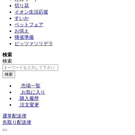
切り花
イオン生活応援
すいか
ペットフェア
お供え
帰省準備
ピッツァソリデラ
検索
検索
検索
売場一覧
お気に入り
購入履歴
注文変更
通常配送便
先取り配送便