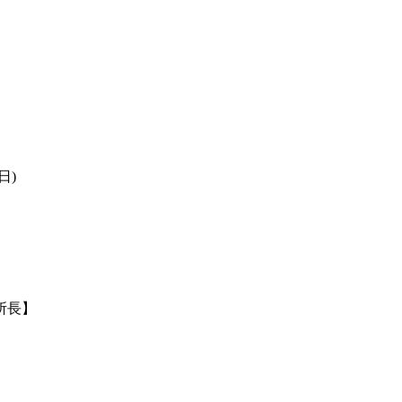
日)
所長】