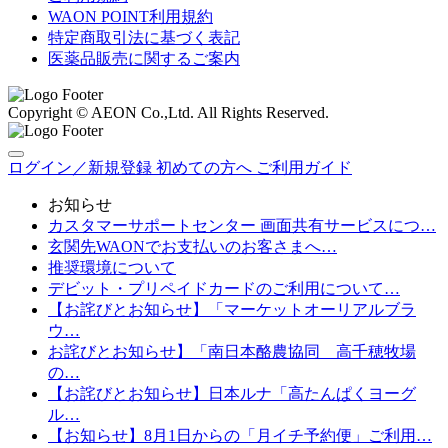
WAON POINT利用規約
特定商取引法に基づく表記
医薬品販売に関するご案内
Copyright © AEON Co.,Ltd. All Rights Reserved.
ログイン／新規登録
初めての方へ
ご利用ガイド
お知らせ
カスタマーサポートセンター 画面共有サービスにつ…
玄関先WAONでお支払いのお客さまへ…
推奨環境について
デビット・プリペイドカードのご利用について…
【お詫びとお知らせ】「マーケットオーリアルブラ
ウ…
お詫びとお知らせ】「南日本酪農協同 高千穂牧場
の…
【お詫びとお知らせ】日本ルナ「高たんぱくヨーグ
ル…
【お知らせ】8月1日からの「月イチ予約便」ご利用…