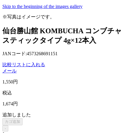
Skip to the beginning of the images gallery
※写真はイメージです。
仙台勝山館 KOMBUCHA コンブチャ
スティックタイプ 4g×12本入
JANコード:4573268691151
比較リストに入れる
メール
1,550
円
税込
1,674
円
追加しました
カゴ追加
-