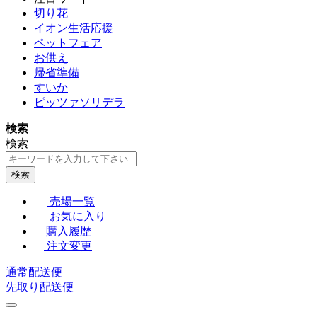
切り花
イオン生活応援
ペットフェア
お供え
帰省準備
すいか
ピッツァソリデラ
検索
検索
検索
売場一覧
お気に入り
購入履歴
注文変更
通常配送便
先取り配送便