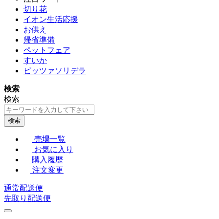
切り花
イオン生活応援
お供え
帰省準備
ペットフェア
すいか
ピッツァソリデラ
検索
検索
検索
売場一覧
お気に入り
購入履歴
注文変更
通常配送便
先取り配送便