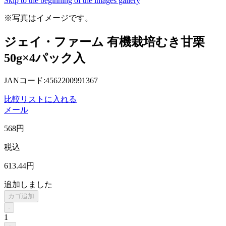
Skip to the beginning of the images gallery
※写真はイメージです。
ジェイ・ファーム 有機栽培むき甘栗
50g×4パック入
JANコード:4562200991367
比較リストに入れる
メール
568
円
税込
613
.44
円
追加しました
カゴ追加
-
1