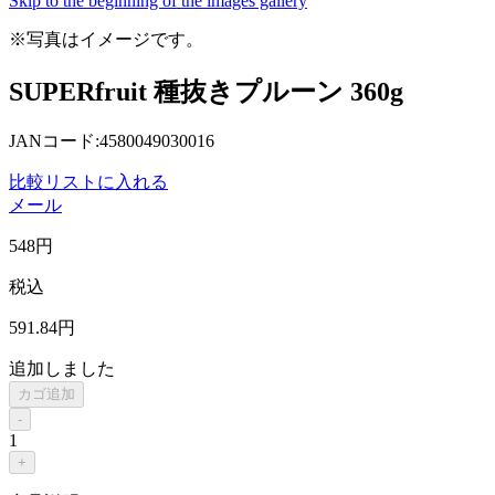
Skip to the beginning of the images gallery
※写真はイメージです。
SUPERfruit 種抜きプルーン 360g
JANコード:4580049030016
比較リストに入れる
メール
548
円
税込
591
.84
円
追加しました
カゴ追加
-
1
+