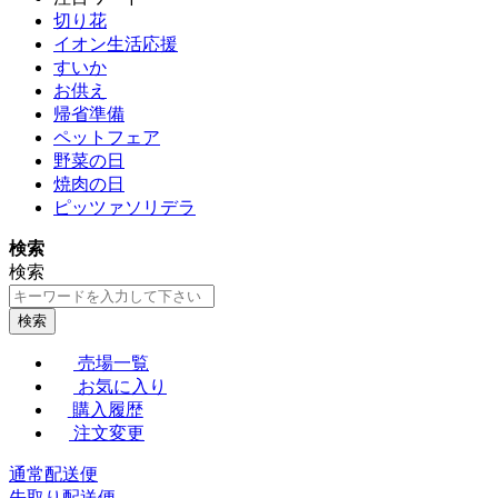
切り花
イオン生活応援
すいか
お供え
帰省準備
ペットフェア
野菜の日
焼肉の日
ピッツァソリデラ
検索
検索
検索
売場一覧
お気に入り
購入履歴
注文変更
通常配送便
先取り配送便